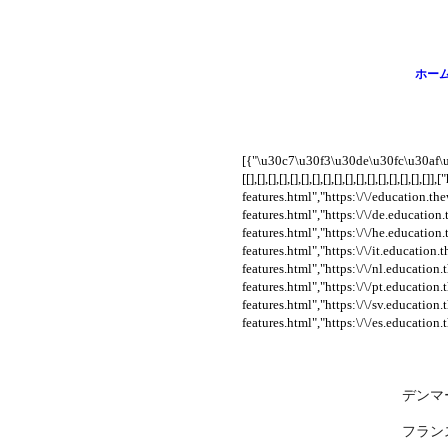
ホー
[{"\u30c7\u30f3\u30de\u30fc\u30af\
[[],[],[],[],[],[],[],[],[],[],[],[],[],[],[
features.html","https:\/\/education.th
features.html","https:\/\/de.education
features.html","https:\/\/he.educatio
features.html","https:\/\/it.education
features.html","https:\/\/nl.education
features.html","https:\/\/pt.education
features.html","https:\/\/sv.education
features.html","https:\/\/es.education
デンマ
フラン