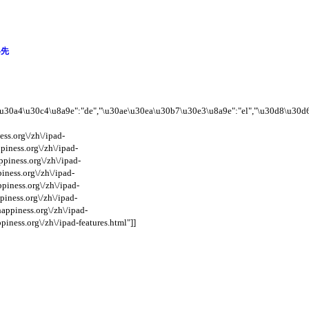
絡先
9\u30a4\u30c4\u8a9e":"de","\u30ae\u30ea\u30b7\u30e3\u8a9e":"el","\u30d8\u30
ess.org\/zh\/ipad-
piness.org\/zh\/ipad-
ppiness.org\/zh\/ipad-
piness.org\/zh\/ipad-
ppiness.org\/zh\/ipad-
piness.org\/zh\/ipad-
happiness.org\/zh\/ipad-
piness.org\/zh\/ipad-features.html"]]