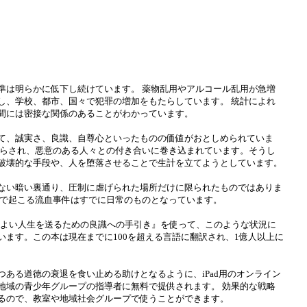
準は明らかに低下し続けています。 薬物乱用やアルコール乱用が急増
し、学校、都市、国々で犯罪の増加をもたらしています。 統計によれ
間には密接な関係のあることがわかっています。
て、誠実さ、良識、自尊心といったものの価値がおとしめられていま
さらされ、悪意のある人々との付き合いに巻き込まれています。そうし
破壊的な手段や、人を堕落させることで生計を立てようとしています。
ない暗い裏通り、圧制に虐げられた場所だけに限られたものではありま
庭で起こる流血事件はすでに日常のものとなっています。
りよい人生を送るための良識への手引き』を使って、このような状況に
います。この本は現在までに100を超える言語に翻訳され、1億人以上に
つある道徳の衰退を食い止める助けとなるように、iPad用のオンライン
地域の青少年グループの指導者に無料で提供されます。 効果的な戦略
るので、教室や地域社会グループで使うことができます。