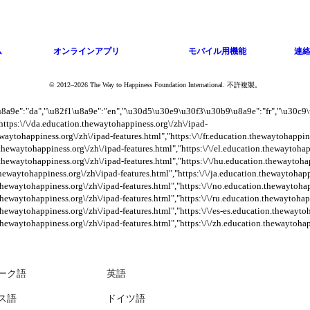
ム
オンラインアプリ
モバイル用機能
連
© 2012–2026 The Way to Happiness Foundation International. 不許複製。
u8a9e":"da","\u82f1\u8a9e":"en","\u30d5\u30e9\u30f3\u30b9\u8a9e":"fr","\u30c
],[],[]],["https:\/\/da.education.thewaytohappiness.org\/zh\/ipad-
ewaytohappiness.org\/zh\/ipad-features.html","https:\/\/fr.education.thewaytohappin
.thewaytohappiness.org\/zh\/ipad-features.html","https:\/\/el.education.thewaytohap
n.thewaytohappiness.org\/zh\/ipad-features.html","https:\/\/hu.education.thewaytoha
.thewaytohappiness.org\/zh\/ipad-features.html","https:\/\/ja.education.thewaytohap
.thewaytohappiness.org\/zh\/ipad-features.html","https:\/\/no.education.thewaytoha
.thewaytohappiness.org\/zh\/ipad-features.html","https:\/\/ru.education.thewaytohap
.thewaytohappiness.org\/zh\/ipad-features.html","https:\/\/es-es.education.thewayto
.thewaytohappiness.org\/zh\/ipad-features.html","https:\/\/zh.education.thewaytohap
ーク語
英語
ス語
ドイツ語