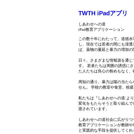
TWTH iPadアプリ
しあわせへの道
iPad教育アプリケーション
この数十年にわたって、道徳水
し、現在では若者の間にも浸透
ば、薬物の蔓延と暴力の増加の
日々、さまざまな情報源を通じ
す。 若者たちは周囲の誘惑に
た人たちは良心の咎めもなく、
周知の通り、暴力は陽の当たら
せん。 学校の教室や食堂、校
私たちは『しあわせへの道:よ
変化をもたらそうと取り組んで
渡されています。
しあわせへの道
社会に広がりつ
教育アプリケーションが教師や
と実践的な手段を提供してくれ