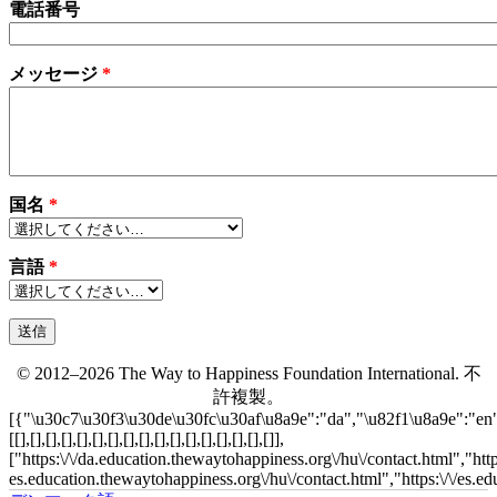
電話番号
メッセージ
*
国名
*
言語
*
© 2012–2026 The Way to Happiness Foundation International. 不
許複製。
[{"\u30c7\u30f3\u30de\u30fc\u30af\u8a9e":"da","\u82f1\u8a9e":"en
[[],[],[],[],[],[],[],[],[],[],[],[],[],[],[],[],[]],
["https:\/\/da.education.thewaytohappiness.org\/hu\/contact.html","htt
es.education.thewaytohappiness.org\/hu\/contact.html","https:\/\/es.e