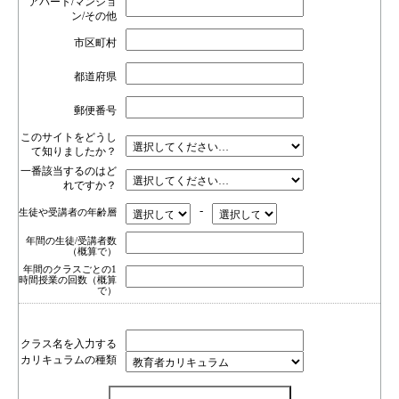
アパート/マンショ
ン/その他
市区町村
都道府県
郵便番号
このサイトをどうし
て知りましたか？
一番該当するのはど
れですか？
-
生徒や受講者の年齢層
年間の生徒/受講者数
（概算で）
年間のクラスごとの1
時間授業の回数（概算
で）
クラス名を入力する
カリキュラムの種類