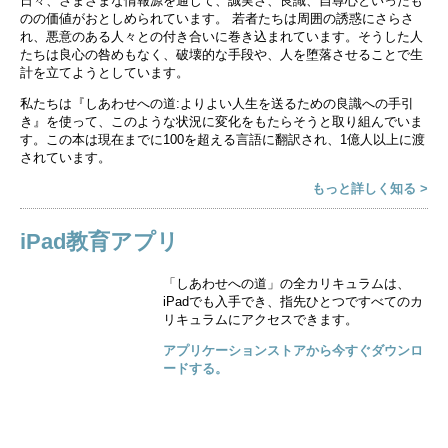
日々、さまざまな情報源を通じて、誠実さ、良識、自尊心といったも
のの価値がおとしめられています。 若者たちは周囲の誘惑にさらさ
れ、悪意のある人々との付き合いに巻き込まれています。そうした人
たちは良心の咎めもなく、破壊的な手段や、人を堕落させることで生
計を立てようとしています。
私たちは『しあわせへの道:よりよい人生を送るための良識への手引
き』を使って、このような状況に変化をもたらそうと取り組んでいま
す。この本は現在までに100を超える言語に翻訳され、1億人以上に渡
されています。
もっと詳しく知る >
iPad教育アプリ
「しあわせへの道」の全カリキュラムは、
iPadでも入手でき、指先ひとつですべてのカ
リキュラムにアクセスできます。
アプリケーションストアから今すぐダウンロ
ードする。