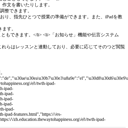
複製。
":"de","\u30ae\u30ea\u30b7\u30e3\u8a9e":"el","\u30d8\u30d6\u30e9\
waytohappiness.org\/el\/twth-ipad-
th-ipad-
th-ipad-
th-ipad-
th-ipad-
wth-ipad-
h-ipad-features.html","https:\/\/es-
https:\/\/zh.education.thewaytohappiness.org\/el\/twth-ipad-