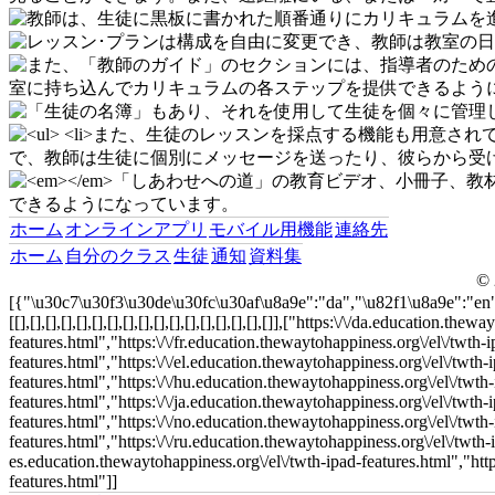
ホーム
オンラインアプリ
モバイル用機能
連絡先
ホーム
自分のクラス
生徒
通知
資料集
© 
[{"\u30c7\u30f3\u30de\u30fc\u30af\u8a9e":"da","\u82f1\u8a9e":"en
[[],[],[],[],[],[],[],[],[],[],[],[],[],[],[],[],[]],["https:\/\/da.educatio
features.html","https:\/\/fr.education.thewaytohappiness.org\/el\/twth-
features.html","https:\/\/el.education.thewaytohappiness.org\/el\/twth-
features.html","https:\/\/hu.education.thewaytohappiness.org\/el\/twth-
features.html","https:\/\/ja.education.thewaytohappiness.org\/el\/twth-
features.html","https:\/\/no.education.thewaytohappiness.org\/el\/twth-
features.html","https:\/\/ru.education.thewaytohappiness.org\/el\/twth-i
es.education.thewaytohappiness.org\/el\/twth-ipad-features.html","http
features.html"]]