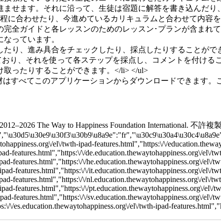
2012–2026 The Way to Happiness Foundation International. 不許
","\u30d5\u30e9\u30f3\u30b9\u8a9e":"fr","\u30c9\u30a4\u30c4\u8a9e
n.thewaytohappiness.org\/el\/twth-ipad-features.html","https:\/\/education.the
ipad-features.html","https:\/\/de.education.thewaytohappiness.org\/el\/tw
ipad-features.html","https:\/\/he.education.thewaytohappiness.org\/el\/tw
ipad-features.html","https:\/\/it.education.thewaytohappiness.org\/el\/tw
ipad-features.html","https:\/\/nl.education.thewaytohappiness.org\/el\/tw
ipad-features.html","https:\/\/pt.education.thewaytohappiness.org\/el\/t
pad-features.html","https:\/\/sv.education.thewaytohappiness.org\/el\/twt
s:\/\/es.education.thewaytohappiness.org\/el\/twth-ipad-features.html","