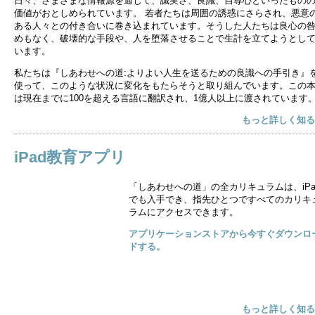
日々、さまざまな情報源を通じて、誠実さ、良識、自尊心といったもの
価値がおとしめられています。 若者たちは周囲の誘惑にさらされ、悪意
ある人々との付き合いに巻き込まれています。そうした人たちは良心の
めもなく、破壊的な手段や、人を堕落させることで生計を立てようとし
います。
私たちは『しあわせへの道:よりよい人生を送るための良識への手引き』
使って、このような状況に変化をもたらそうと取り組んでいます。この
は現在までに100を超える言語に翻訳され、1億人以上に渡されています
もっと詳しく知る
iPad教育アプリ
「しあわせへの道」の全カリキュラムは、iPa
でも入手でき、指先ひとつですべてのカリキ
ラムにアクセスできます。
アプリケーションストアから今すぐダウンロ
ドする。
もっと詳しく知る